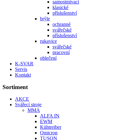
samostmívací
klasické
příslušenství
brýle
ochranné
svářečské
příslušenství
rukavice
svářečské
pracovní
oblečení
K-SVAR
Servis
Kontakt
Sortiment
AKCE
Svářecí stroje
MMA
ALFA IN
EWM
Kühtreiber
Omicron
TUSON