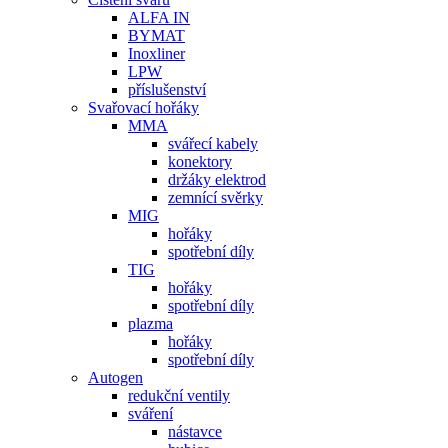
ALFA IN
BYMAT
Inoxliner
LPW
příslušenství
Svařovací hořáky
MMA
svářecí kabely
konektory
držáky elektrod
zemnící svěrky
MIG
hořáky
spotřební díly
TIG
hořáky
spotřební díly
plazma
hořáky
spotřební díly
Autogen
redukční ventily
sváření
nástavce