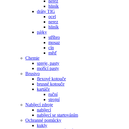
nerez
hliník
dráty TIG
ocel
nerez
hliník
pájky
stříbro
mosaz
cín
měď
Chemie
spreje, pasty
mořící pasty
Brusivo
flexové kotouče
brusné kotouče
kartáče
ruční
strojní
Nabíjecí zdroje
nabíjecí
nabíjecí se startováním
Ochranné pomůcky
kukly