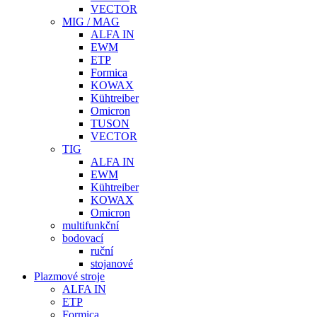
VECTOR
MIG / MAG
ALFA IN
EWM
ETP
Formica
KOWAX
Kühtreiber
Omicron
TUSON
VECTOR
TIG
ALFA IN
EWM
Kühtreiber
KOWAX
Omicron
multifunkční
bodovací
ruční
stojanové
Plazmové stroje
ALFA IN
ETP
Formica