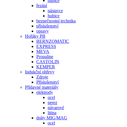
hubice
řezání
nástavce
hubice
bezpečnostní technika
příslušenství
opravy
Hořáky PB
BERNZOMATIC
EXPRESS
MEVA
Propaline
CASTOLIN
KEMPER
Indukční ohřevy
Zdroje
Příslušenství
Přídavné materiály
elektrody
ocel
nerez
návarové
litina
dráty MIG/MAG
ocel