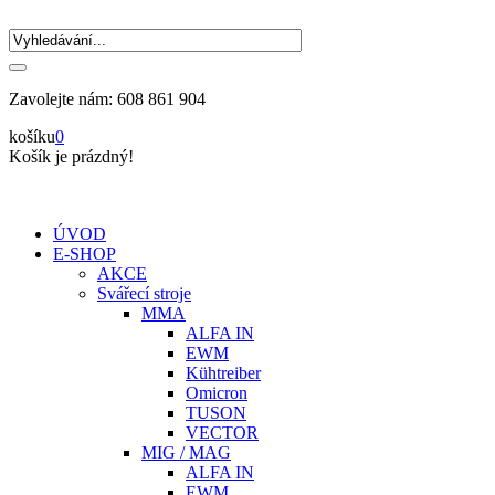
Zavolejte nám:
608 861 904
košíku
0
Košík je prázdný!
ÚVOD
E-SHOP
AKCE
Svářecí stroje
MMA
ALFA IN
EWM
Kühtreiber
Omicron
TUSON
VECTOR
MIG / MAG
ALFA IN
EWM