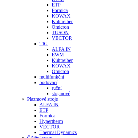
ETP
Formica
KOWAX
Kühtreiber
Omicron
TUSON
VECTOR
TIG
ALFA IN
EWM
Kühtreiber
KOWAX
Omicron
multifunkční
bodovací
ruční
stojanové
Plazmové stroje
ALFA IN
ETP
Formica
Hypertherm
VECTOR
Thermal Dynamics
Čištění svaru