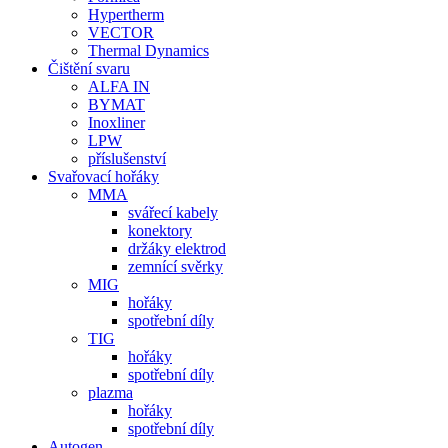
Hypertherm
VECTOR
Thermal Dynamics
Čištění svaru
ALFA IN
BYMAT
Inoxliner
LPW
příslušenství
Svařovací hořáky
MMA
svářecí kabely
konektory
držáky elektrod
zemnící svěrky
MIG
hořáky
spotřební díly
TIG
hořáky
spotřební díly
plazma
hořáky
spotřební díly
Autogen