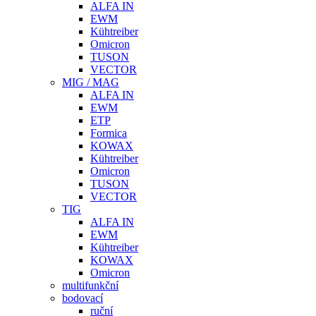
ALFA IN
EWM
Kühtreiber
Omicron
TUSON
VECTOR
MIG / MAG
ALFA IN
EWM
ETP
Formica
KOWAX
Kühtreiber
Omicron
TUSON
VECTOR
TIG
ALFA IN
EWM
Kühtreiber
KOWAX
Omicron
multifunkční
bodovací
ruční