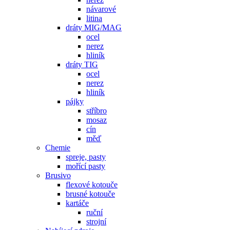
návarové
litina
dráty MIG/MAG
ocel
nerez
hliník
dráty TIG
ocel
nerez
hliník
pájky
stříbro
mosaz
cín
měď
Chemie
spreje, pasty
mořící pasty
Brusivo
flexové kotouče
brusné kotouče
kartáče
ruční
strojní