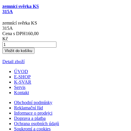
zemnící svěrka KS
315A
zemnící svěrka KS
315A
Cena s DPH
160,00
Kč
Detail zboží
ÚVOD
E-SHOP
K-SVAR
Servis
Kontakt
Obchodní podmínky
Reklamační řád
Informace o prodejci
Doprava a platba
Ochrana osobních údajů
Soukromí a cookies