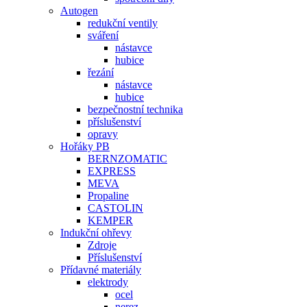
Autogen
redukční ventily
sváření
nástavce
hubice
řezání
nástavce
hubice
bezpečnostní technika
příslušenství
opravy
Hořáky PB
BERNZOMATIC
EXPRESS
MEVA
Propaline
CASTOLIN
KEMPER
Indukční ohřevy
Zdroje
Příslušenství
Přídavné materiály
elektrody
ocel
nerez