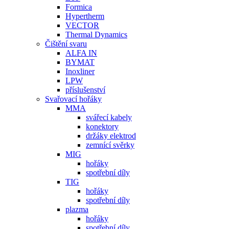
Formica
Hypertherm
VECTOR
Thermal Dynamics
Čištění svaru
ALFA IN
BYMAT
Inoxliner
LPW
příslušenství
Svařovací hořáky
MMA
svářecí kabely
konektory
držáky elektrod
zemnící svěrky
MIG
hořáky
spotřební díly
TIG
hořáky
spotřební díly
plazma
hořáky
spotřební díly