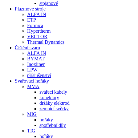
stojanové
Plazmové stroje
ALFA IN
ETP
Formica
Hypertherm
VECTOR
Thermal Dynamics
Čištění svaru
ALFA IN
BYMAT
Inoxliner
LPW
příslušenství
Svařovací hořáky
MMA
svářecí kabely
konektory
držáky elektrod
zemnící svěrky
MIG
hořáky
spotřební díly
TIG
hořáky