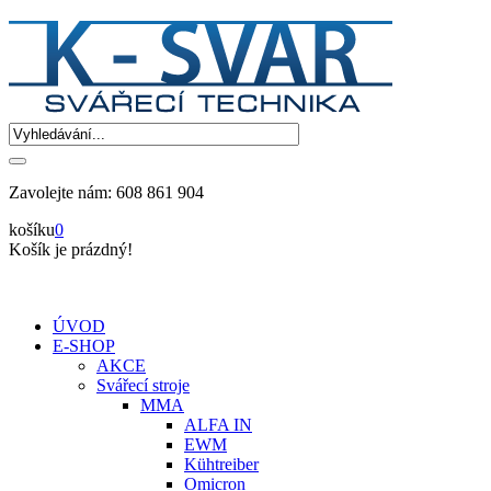
Zavolejte nám:
608 861 904
košíku
0
Košík je prázdný!
ÚVOD
E-SHOP
AKCE
Svářecí stroje
MMA
ALFA IN
EWM
Kühtreiber
Omicron