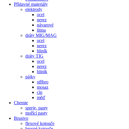
Přídavné materiály
elektrody
ocel
nerez
návarové
litina
dráty MIG/MAG
ocel
nerez
hliník
dráty TIG
ocel
nerez
hliník
pájky
stříbro
mosaz
cín
měď
Chemie
spreje, pasty
mořící pasty
Brusivo
flexové kotouče
brusné kotouče