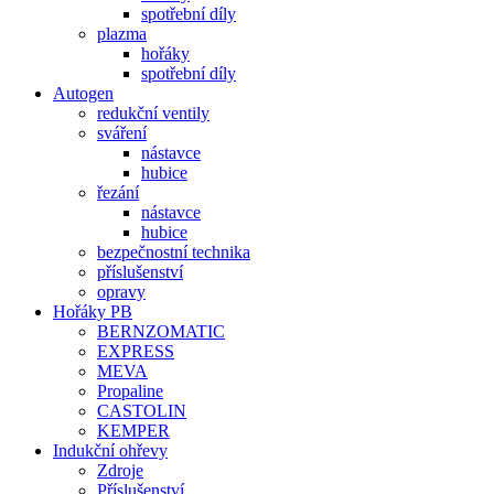
spotřební díly
plazma
hořáky
spotřební díly
Autogen
redukční ventily
sváření
nástavce
hubice
řezání
nástavce
hubice
bezpečnostní technika
příslušenství
opravy
Hořáky PB
BERNZOMATIC
EXPRESS
MEVA
Propaline
CASTOLIN
KEMPER
Indukční ohřevy
Zdroje
Příslušenství