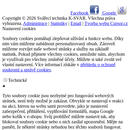
Facebook
Google
Copyright © 2026 Svářecí technika K-SVAR. Všechna práva
vyhrazena.
Administrace
|
Statistiky
|
Email
|
Tvorba webu Cursor.cz
Nastavení cookies
Soubory cookies pomáhají zlepšovat užívání a funkce webu. Díky
nim vám můžeme nabídnout personalizovaný obsah. Zároveň
můžeme rozvíjet naše webové stránky a služby na základě
statistik. Pokud přijmete všechny cookies, umožníte nám, abychom
je využívali pro všechny zmíněné účely. Můžete si také zvolit své
vlastní nastavení. Více informací získáte v
přehledu o ochraně
soukromí a správě cookies
.
Technické
◂
Tyto soubory cookie jsou nezbytné pro fungování webových
stránek, není tedy možné je zakázat. Obvykle se nastavují v reakci
na akci, kterou na webu sami provedete, jako je nastavení
zabezpečení, přihlášení, vyplňování formulářů, mapa Google
nebo košík v e-shopu. Svůj prohlížeč můžete nastavit tak, aby
blokoval soubory cookie nebo o nich zasílal upozornění. Mějte na
paměti, že některé stránky nebudou bez těchto souborů fungovat.