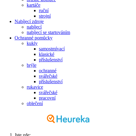
kartáče
ruční
strojní
Nabíjecí zdroje
nabíjecí
nabíjecí se startováním
Ochranné pomůcky
kukly
samostmívací
klasické
příslušenství
brýle
ochranné
svářečské
příslušenství
rukavice
svářečské
pracovní
oblečení
Jste zde: