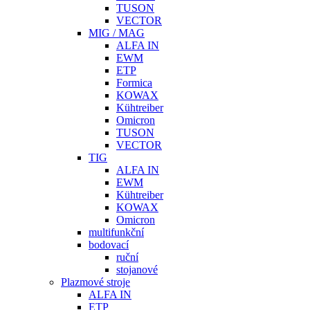
TUSON
VECTOR
MIG / MAG
ALFA IN
EWM
ETP
Formica
KOWAX
Kühtreiber
Omicron
TUSON
VECTOR
TIG
ALFA IN
EWM
Kühtreiber
KOWAX
Omicron
multifunkční
bodovací
ruční
stojanové
Plazmové stroje
ALFA IN
ETP