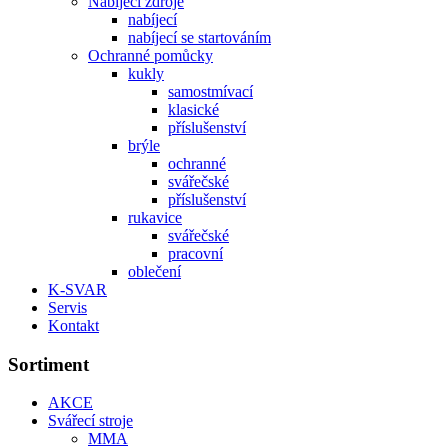
Nabíjecí zdroje
nabíjecí
nabíjecí se startováním
Ochranné pomůcky
kukly
samostmívací
klasické
příslušenství
brýle
ochranné
svářečské
příslušenství
rukavice
svářečské
pracovní
oblečení
K-SVAR
Servis
Kontakt
Sortiment
AKCE
Svářecí stroje
MMA