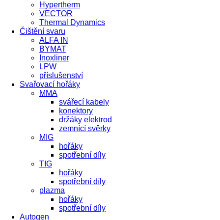
Hypertherm
VECTOR
Thermal Dynamics
Čištění svaru
ALFA IN
BYMAT
Inoxliner
LPW
příslušenství
Svařovací hořáky
MMA
svářecí kabely
konektory
držáky elektrod
zemnící svěrky
MIG
hořáky
spotřební díly
TIG
hořáky
spotřební díly
plazma
hořáky
spotřební díly
Autogen