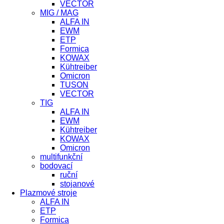
VECTOR
MIG / MAG
ALFA IN
EWM
ETP
Formica
KOWAX
Kühtreiber
Omicron
TUSON
VECTOR
TIG
ALFA IN
EWM
Kühtreiber
KOWAX
Omicron
multifunkční
bodovací
ruční
stojanové
Plazmové stroje
ALFA IN
ETP
Formica