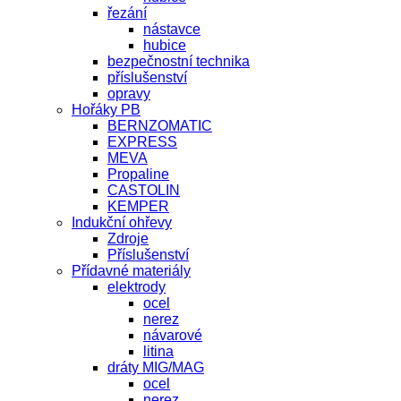
řezání
nástavce
hubice
bezpečnostní technika
příslušenství
opravy
Hořáky PB
BERNZOMATIC
EXPRESS
MEVA
Propaline
CASTOLIN
KEMPER
Indukční ohřevy
Zdroje
Příslušenství
Přídavné materiály
elektrody
ocel
nerez
návarové
litina
dráty MIG/MAG
ocel
nerez