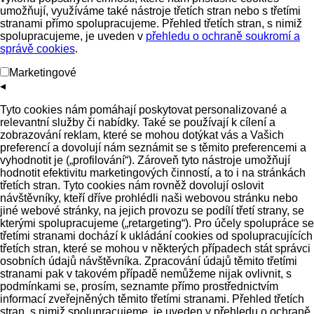
umožňují, využíváme také nástroje třetích stran nebo s třetími
stranami přímo spolupracujeme. Přehled třetích stran, s nimiž
spolupracujeme, je uveden v
přehledu o ochraně soukromí a
správě cookies
.
Marketingové
◂
Tyto cookies nám pomáhají poskytovat personalizované a
relevantní služby či nabídky. Také se používají k cílení a
zobrazování reklam, které se mohou dotýkat vás a Vašich
preferencí a dovolují nám seznámit se s těmito preferencemi a
vyhodnotit je („profilování“). Zároveň tyto nástroje umožňují
hodnotit efektivitu marketingových činností, a to i na stránkách
třetích stran. Tyto cookies nám rovněž dovolují oslovit
návštěvníky, kteří dříve prohlédli naši webovou stránku nebo
jiné webové stránky, na jejich provozu se podílí třetí strany, se
kterými spolupracujeme („retargeting“). Pro účely spolupráce se
třetími stranami dochází k ukládání cookies od spolupracujících
třetích stran, které se mohou v některých případech stát správci
osobních údajů návštěvníka. Zpracování údajů těmito třetími
stranami pak v takovém případě nemůžeme nijak ovlivnit, s
podmínkami se, prosím, seznamte přímo prostřednictvím
informací zveřejněných těmito třetími stranami. Přehled třetích
stran, s nimiž spolupracujeme, je uveden v přehledu o ochraně