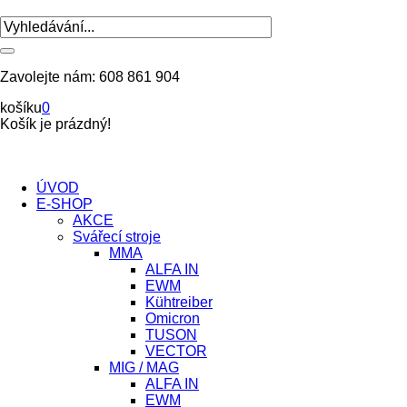
Zavolejte nám:
608 861 904
košíku
0
Košík je prázdný!
ÚVOD
E-SHOP
AKCE
Svářecí stroje
MMA
ALFA IN
EWM
Kühtreiber
Omicron
TUSON
VECTOR
MIG / MAG
ALFA IN
EWM