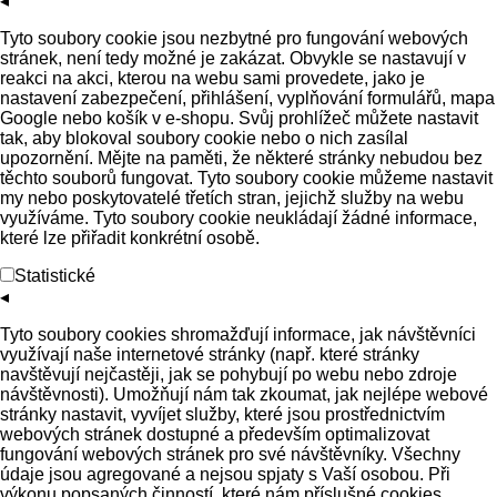
◂
Tyto soubory cookie jsou nezbytné pro fungování webových
stránek, není tedy možné je zakázat. Obvykle se nastavují v
reakci na akci, kterou na webu sami provedete, jako je
nastavení zabezpečení, přihlášení, vyplňování formulářů, mapa
Google nebo košík v e-shopu. Svůj prohlížeč můžete nastavit
tak, aby blokoval soubory cookie nebo o nich zasílal
upozornění. Mějte na paměti, že některé stránky nebudou bez
těchto souborů fungovat. Tyto soubory cookie můžeme nastavit
my nebo poskytovatelé třetích stran, jejichž služby na webu
využíváme. Tyto soubory cookie neukládají žádné informace,
které lze přiřadit konkrétní osobě.
Statistické
◂
Tyto soubory cookies shromažďují informace, jak návštěvníci
využívají naše internetové stránky (např. které stránky
navštěvují nejčastěji, jak se pohybují po webu nebo zdroje
návštěvnosti). Umožňují nám tak zkoumat, jak nejlépe webové
stránky nastavit, vyvíjet služby, které jsou prostřednictvím
webových stránek dostupné a především optimalizovat
fungování webových stránek pro své návštěvníky. Všechny
údaje jsou agregované a nejsou spjaty s Vaší osobou. Při
výkonu popsaných činností, které nám příslušné cookies