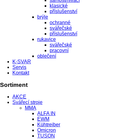
samostmívací
klasické
příslušenství
brýle
ochranné
svářečské
příslušenství
rukavice
svářečské
pracovní
oblečení
K-SVAR
Servis
Kontakt
Sortiment
AKCE
Svářecí stroje
MMA
ALFA IN
EWM
Kühtreiber
Omicron
TUSON