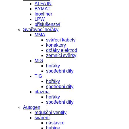
ALFA IN
BYMAT
Inoxliner
LPW
příslušenství
Svařovací hořáky
MMA
svářecí kabely
konektory
držáky elektrod
zemnící svěrky
MIG
hořáky
spotřební díly
TIG
hořáky
spotřební díly
plazma
hořáky
spotřební díly
Autogen
redukční ventily
sváření
nástavce
hubice