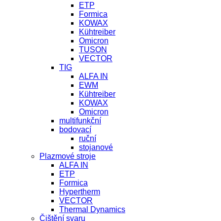
ETP
Formica
KOWAX
Kühtreiber
Omicron
TUSON
VECTOR
TIG
ALFA IN
EWM
Kühtreiber
KOWAX
Omicron
multifunkční
bodovací
ruční
stojanové
Plazmové stroje
ALFA IN
ETP
Formica
Hypertherm
VECTOR
Thermal Dynamics
Čištění svaru