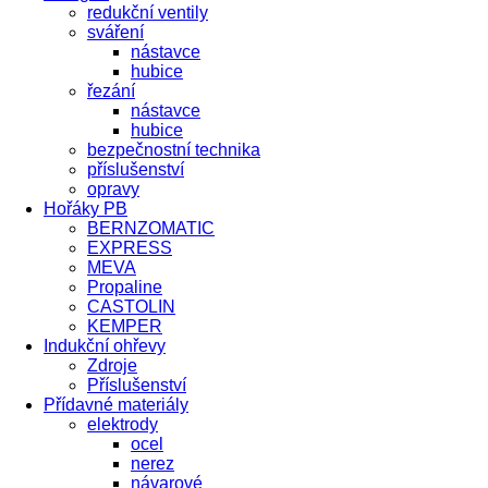
redukční ventily
sváření
nástavce
hubice
řezání
nástavce
hubice
bezpečnostní technika
příslušenství
opravy
Hořáky PB
BERNZOMATIC
EXPRESS
MEVA
Propaline
CASTOLIN
KEMPER
Indukční ohřevy
Zdroje
Příslušenství
Přídavné materiály
elektrody
ocel
nerez
návarové