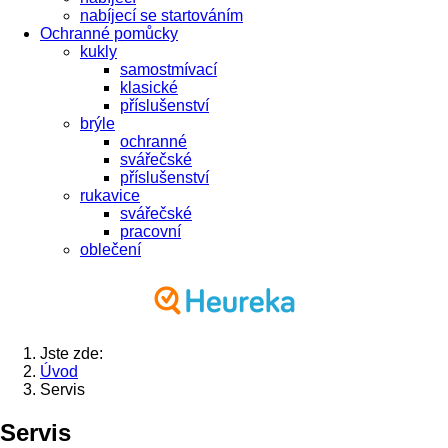
nabíjecí se startováním
Ochranné pomůcky
kukly
samostmívací
klasické
příslušenství
brýle
ochranné
svářečské
příslušenství
rukavice
svářečské
pracovní
oblečení
Jste zde:
Úvod
Servis
Servis