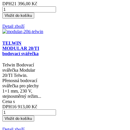
DPH
21 396,00 Kč
Detail zboží
TELWIN
MODULAR 20/TI
bodovací svářečka
Telwin Bodovací
svářečka Modular
20/TI Telwin.
Přenosná bodovací
svářečka pro plechy
1+1 mm, 230 V,
stejnosměrný režim...
Cena s
DPH
16 913,00 Kč
Detail zboží