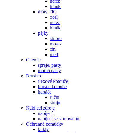
nerez
hliník
dráty TIG
ocel
nerez
hliník
pájky
stříbro
mosaz
cín
měď
Chemie
spreje, pasty
mořící pasty
Brusivo
flexové kotouče
brusné kotouče
kartáče
ruční
strojní
Nabíjecí zdroje
nabíjecí
nabíjecí se startováním
Ochranné pomůcky
kukly