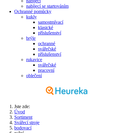
nabíjecí
nabíjecí se startováním
Ochranné pomůcky
kukly
samostmívací
klasické
příslušenství
brýle
ochranné
svářečské
příslušenství
rukavice
svářečské
pracovní
oblečení
Jste zde:
Úvod
Sortiment
Svářecí stroje
bodovací