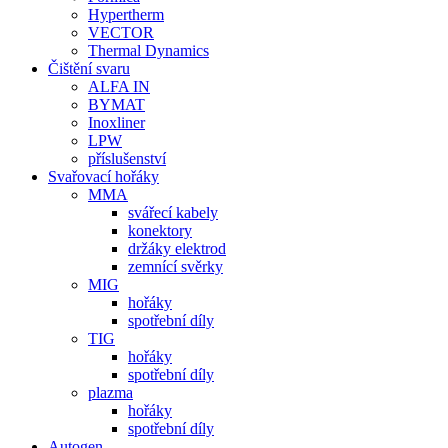
Hypertherm
VECTOR
Thermal Dynamics
Čištění svaru
ALFA IN
BYMAT
Inoxliner
LPW
příslušenství
Svařovací hořáky
MMA
svářecí kabely
konektory
držáky elektrod
zemnící svěrky
MIG
hořáky
spotřební díly
TIG
hořáky
spotřební díly
plazma
hořáky
spotřební díly
Autogen