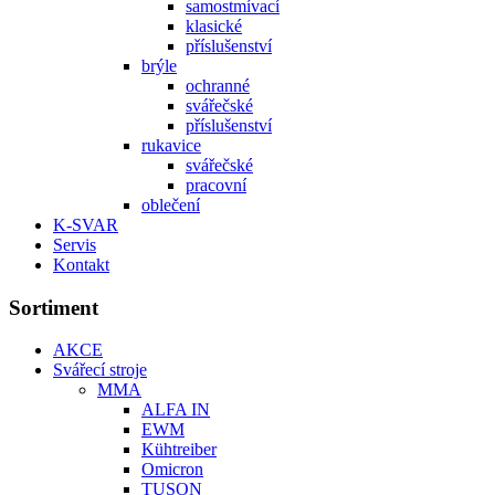
samostmívací
klasické
příslušenství
brýle
ochranné
svářečské
příslušenství
rukavice
svářečské
pracovní
oblečení
K-SVAR
Servis
Kontakt
Sortiment
AKCE
Svářecí stroje
MMA
ALFA IN
EWM
Kühtreiber
Omicron
TUSON