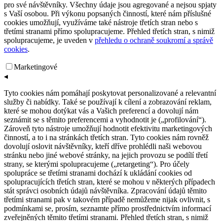
pro své návštěvníky. Všechny údaje jsou agregované a nejsou spjaty
s Vaší osobou. Při výkonu popsaných činností, které nám příslušné
cookies umožňují, využíváme také nástroje třetích stran nebo s
třetími stranami přímo spolupracujeme. Přehled třetích stran, s nimiž
spolupracujeme, je uveden v
přehledu o ochraně soukromí a správě
cookies
.
Marketingové
◂
Tyto cookies nám pomáhají poskytovat personalizované a relevantní
služby či nabídky. Také se používají k cílení a zobrazování reklam,
které se mohou dotýkat vás a Vašich preferencí a dovolují nám
seznámit se s těmito preferencemi a vyhodnotit je („profilování“).
Zároveň tyto nástroje umožňují hodnotit efektivitu marketingových
činností, a to i na stránkách třetích stran. Tyto cookies nám rovněž
dovolují oslovit návštěvníky, kteří dříve prohlédli naši webovou
stránku nebo jiné webové stránky, na jejich provozu se podílí třetí
strany, se kterými spolupracujeme („retargeting“). Pro účely
spolupráce se třetími stranami dochází k ukládání cookies od
spolupracujících třetích stran, které se mohou v některých případech
stát správci osobních údajů návštěvníka. Zpracování údajů těmito
třetími stranami pak v takovém případě nemůžeme nijak ovlivnit, s
podmínkami se, prosím, seznamte přímo prostřednictvím informací
zveřejněných těmito třetími stranami. Přehled třetích stran, s nimiž