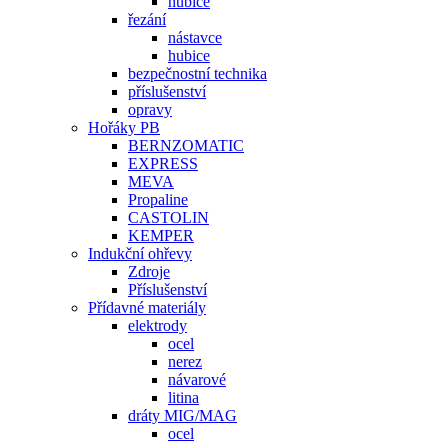
hubice
řezání
nástavce
hubice
bezpečnostní technika
příslušenství
opravy
Hořáky PB
BERNZOMATIC
EXPRESS
MEVA
Propaline
CASTOLIN
KEMPER
Indukční ohřevy
Zdroje
Příslušenství
Přídavné materiály
elektrody
ocel
nerez
návarové
litina
dráty MIG/MAG
ocel