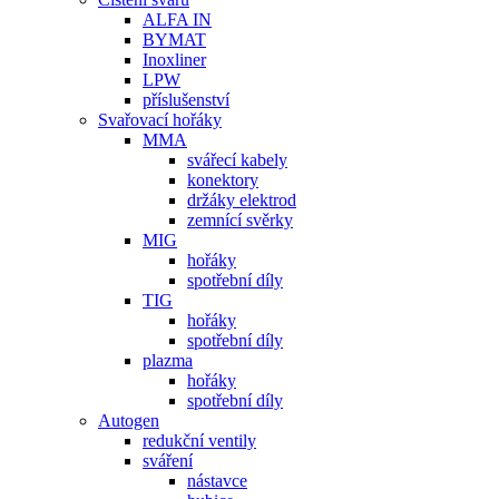
ALFA IN
BYMAT
Inoxliner
LPW
příslušenství
Svařovací hořáky
MMA
svářecí kabely
konektory
držáky elektrod
zemnící svěrky
MIG
hořáky
spotřební díly
TIG
hořáky
spotřební díly
plazma
hořáky
spotřební díly
Autogen
redukční ventily
sváření
nástavce