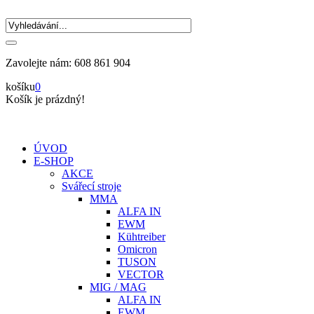
Zavolejte nám:
608 861 904
košíku
0
Košík je prázdný!
ÚVOD
E-SHOP
AKCE
Svářecí stroje
MMA
ALFA IN
EWM
Kühtreiber
Omicron
TUSON
VECTOR
MIG / MAG
ALFA IN
EWM