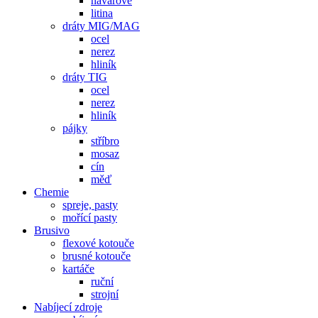
návarové
litina
dráty MIG/MAG
ocel
nerez
hliník
dráty TIG
ocel
nerez
hliník
pájky
stříbro
mosaz
cín
měď
Chemie
spreje, pasty
mořící pasty
Brusivo
flexové kotouče
brusné kotouče
kartáče
ruční
strojní
Nabíjecí zdroje