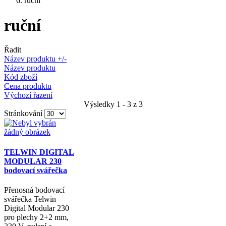
ruční
ruční
Řadit
Název produktu +/-
Název produktu
Kód zboží
Cena produktu
Výchozí řazení
Výsledky 1 - 3 z 3
Stránkování
TELWIN DIGITAL
MODULAR 230
bodovací svářečka
Přenosná bodovací
svářečka Telwin
Digital Modular 230
pro plechy 2+2 mm,