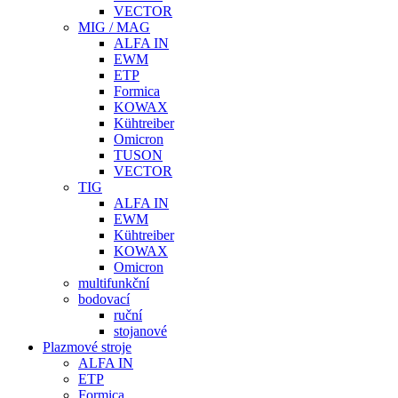
VECTOR
MIG / MAG
ALFA IN
EWM
ETP
Formica
KOWAX
Kühtreiber
Omicron
TUSON
VECTOR
TIG
ALFA IN
EWM
Kühtreiber
KOWAX
Omicron
multifunkční
bodovací
ruční
stojanové
Plazmové stroje
ALFA IN
ETP
Formica