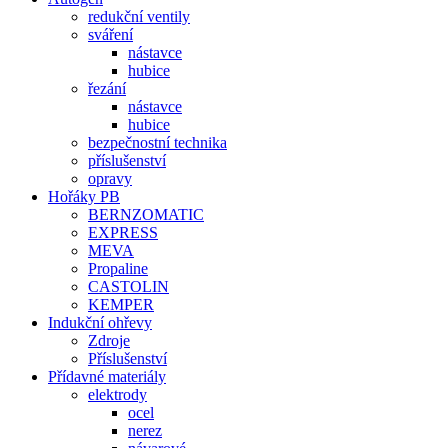
redukční ventily
sváření
nástavce
hubice
řezání
nástavce
hubice
bezpečnostní technika
příslušenství
opravy
Hořáky PB
BERNZOMATIC
EXPRESS
MEVA
Propaline
CASTOLIN
KEMPER
Indukční ohřevy
Zdroje
Příslušenství
Přídavné materiály
elektrody
ocel
nerez