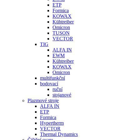
ETP
Formica
KOWAX
Kühtreiber
Omicron
TUSON
VECTOR
TIG
ALFA IN
EWM
Kühtreiber
KOWAX
Omicron
multifunkční
bodovací
ruční
stojanové
Plazmové stroje
ALFA IN
ETP
Formica
Hypertherm
VECTOR
Thermal Dynamics
Čištění svaru