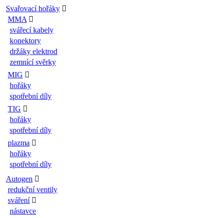
Svařovací hořáky
MMA
svářecí kabely
konektory
držáky elektrod
zemnící svěrky
MIG
hořáky
spotřební díly
TIG
hořáky
spotřební díly
plazma
hořáky
spotřební díly
Autogen
redukční ventily
sváření
nástavce