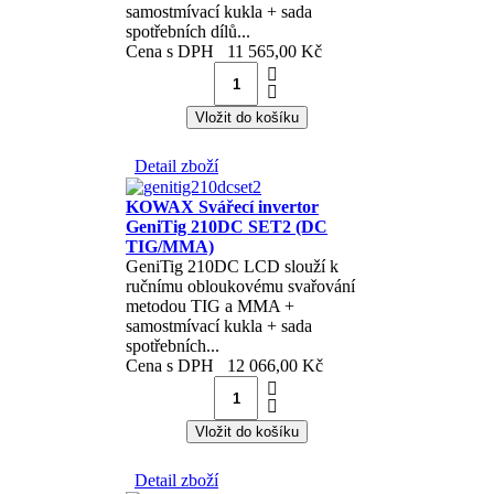
samostmívací kukla + sada
spotřebních dílů...
Cena s DPH
11 565,00 Kč
Detail zboží
KOWAX Svářecí invertor
GeniTig 210DC SET2 (DC
TIG/MMA)
GeniTig 210DC LCD slouží k
ručnímu obloukovému svařování
metodou TIG a MMA +
samostmívací kukla + sada
spotřebních...
Cena s DPH
12 066,00 Kč
Detail zboží