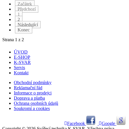
Začátek
Předchozí
1
2
Následující
Konec
Strana 1 z 2
ÚVOD
E-SHOP
K-SVAR
Servis
Kontakt
Obchodní podmínky
Reklamační řád
Informace o prodejci
Doprava a platba
Ochrana osobních údajů
Soukromí a cookies
Facebook
Google
Copyright © 2026 Svářecí technika K-SVAR. Všechna práva