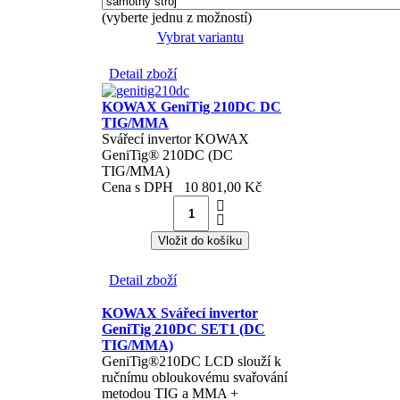
(vyberte jednu z možností)
Vybrat variantu
Detail zboží
KOWAX GeniTig 210DC DC
TIG/MMA
Svářecí invertor KOWAX
GeniTig® 210DC (DC
TIG/MMA)
Cena s DPH
10 801,00 Kč
Detail zboží
KOWAX Svářecí invertor
GeniTig 210DC SET1 (DC
TIG/MMA)
GeniTig®210DC LCD slouží k
ručnímu obloukovému svařování
metodou TIG a MMA +