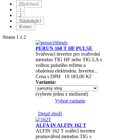
Předchozí
1
2
Následující
Konec
Strana 1 z 2
PERUN 160 T HF PULSE
Svařovací invertor pro svařování
metodou TIG HF nebo TIG LA s
volbou pulsního režimu a
obalenou elektrodou. Invertor...
Cena s DPH
19 183,00 Kč
Varianta:
(vyberte jednu z možností)
Vybrat variantu
Detail zboží
ALFA IN ALFIN 162 T
ALFIN 162 T svářecí invertor
promsváření metodou TIG s