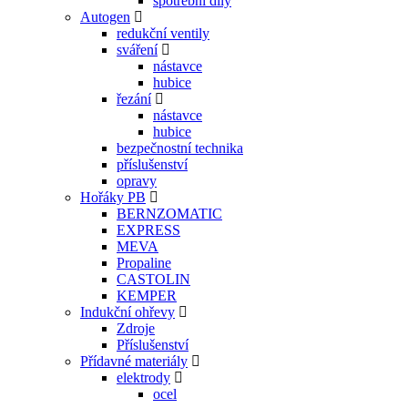
spotřební díly
Autogen
redukční ventily
sváření
nástavce
hubice
řezání
nástavce
hubice
bezpečnostní technika
příslušenství
opravy
Hořáky PB
BERNZOMATIC
EXPRESS
MEVA
Propaline
CASTOLIN
KEMPER
Indukční ohřevy
Zdroje
Příslušenství
Přídavné materiály
elektrody
ocel