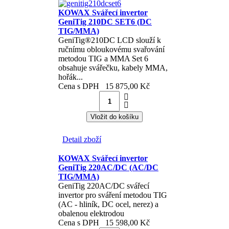
KOWAX Svářecí invertor
GeniTig 210DC SET6 (DC
TIG/MMA)
GeniTig®210DC LCD slouží k
ručnímu obloukovému svařování
metodou TIG a MMA Set 6
obsahuje svářečku, kabely MMA,
hořák...
Cena s DPH
15 875,00 Kč
Detail zboží
KOWAX Svářecí invertor
GeniTig 220AC/DC (AC/DC
TIG/MMA)
GeniTig 220AC/DC svářecí
invertor pro sváření metodou TIG
(AC - hliník, DC ocel, nerez) a
obalenou elektrodou
Cena s DPH
15 598,00 Kč