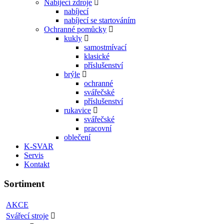
Nabíjecí zdroje
nabíjecí
nabíjecí se startováním
Ochranné pomůcky
kukly
samostmívací
klasické
příslušenství
brýle
ochranné
svářečské
příslušenství
rukavice
svářečské
pracovní
oblečení
K-SVAR
Servis
Kontakt
Sortiment
AKCE
Svářecí stroje