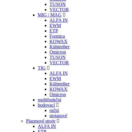
TUSON
VECTOR
MIG / MAG
ALFA IN
EWM
ETP
Formica
KOWAX
Kühtreiber
Omicron
TUSON
VECTOR
TIG
ALFA IN
EWM
Kühtreiber
KOWAX
Omicron
multifunkční
bodovací
ruční
stojanové
Plazmové stroje
ALFA IN
ETP