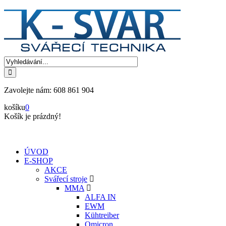
Zavolejte nám:
608 861 904
košíku
0
Košík je prázdný!
ÚVOD
E-SHOP
AKCE
Svářecí stroje
MMA
ALFA IN
EWM
Kühtreiber
Omicron