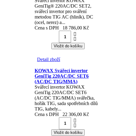
Svářecí invertor KOWAX
GeniTig® 220AC/DC SET2,
svářecí invertor pro sváření
metodou TIG AC (hliník), DC
(ocel, nerez) a...
Cena s DPH
18 786,00 Kč
Detail zboží
KOWAX Svářecí invertor
GeniTig 220AC/DC SET6
(AC/DC TIG/MMA)
Svářecí invertor KOWAX
GeniTig 220AC/DC SET6
(AC/DC TIG/MMA) svářečka,
hořák TIG, sada spotřebních dílů
TIG, kabely...
Cena s DPH
22 306,00 Kč