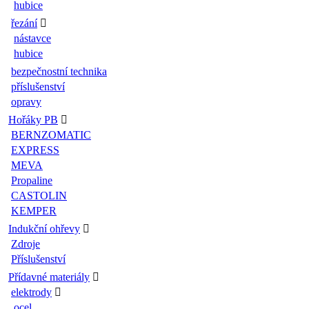
hubice
řezání
nástavce
hubice
bezpečnostní technika
příslušenství
opravy
Hořáky PB
BERNZOMATIC
EXPRESS
MEVA
Propaline
CASTOLIN
KEMPER
Indukční ohřevy
Zdroje
Příslušenství
Přídavné materiály
elektrody
ocel