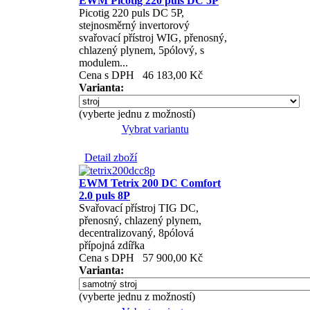
EWM Picotig 220 puls DC 5P
Picotig 220 puls DC 5P,
stejnosměrný invertorový
svařovací přístroj WIG, přenosný,
chlazený plynem, 5pólový, s
modulem...
Cena s DPH
46 183,00 Kč
Varianta:
(vyberte jednu z možností)
Vybrat variantu
Detail zboží
EWM Tetrix 200 DC Comfort
2.0 puls 8P
Svařovací přístroj TIG DC,
přenosný, chlazený plynem,
decentralizovaný, 8pólová
přípojná zdířka
Cena s DPH
57 900,00 Kč
Varianta:
(vyberte jednu z možností)