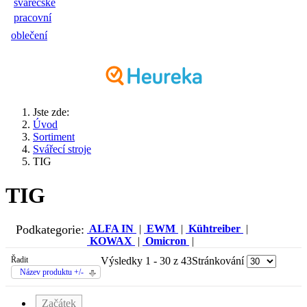
svářečské
pracovní
oblečení
Jste zde:
Úvod
Sortiment
Svářecí stroje
TIG
TIG
Podkategorie:
ALFA IN
|
EWM
|
Kühtreiber
|
KOWAX
|
Omicron
|
Řadit
Výsledky 1 - 30 z 43
Stránkování
Název produktu +/-
Začátek