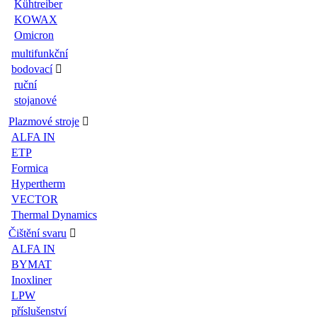
Kühtreiber
KOWAX
Omicron
multifunkční
bodovací
ruční
stojanové
Plazmové stroje
ALFA IN
ETP
Formica
Hypertherm
VECTOR
Thermal Dynamics
Čištění svaru
ALFA IN
BYMAT
Inoxliner
LPW
příslušenství