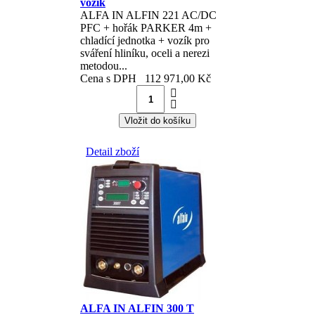
vozík
ALFA IN ALFIN 221 AC/DC
PFC + hořák PARKER 4m +
chladící jednotka + vozík pro
sváření hliníku, oceli a nerezi
metodou...
Cena s DPH
112 971,00 Kč
Detail zboží
ALFA IN ALFIN 300 T