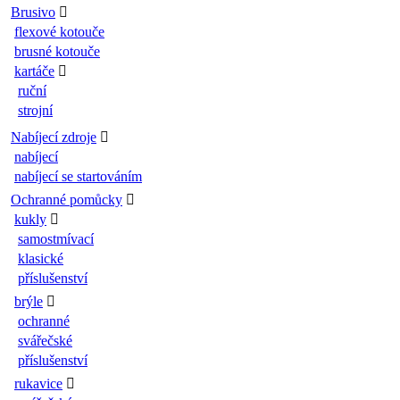
Brusivo
flexové kotouče
brusné kotouče
kartáče
ruční
strojní
Nabíjecí zdroje
nabíjecí
nabíjecí se startováním
Ochranné pomůcky
kukly
samostmívací
klasické
příslušenství
brýle
ochranné
svářečské
příslušenství
rukavice