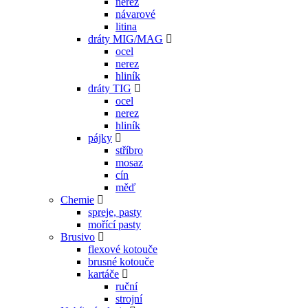
nerez
návarové
litina
dráty MIG/MAG
ocel
nerez
hliník
dráty TIG
ocel
nerez
hliník
pájky
stříbro
mosaz
cín
měď
Chemie
spreje, pasty
mořící pasty
Brusivo
flexové kotouče
brusné kotouče
kartáče
ruční
strojní