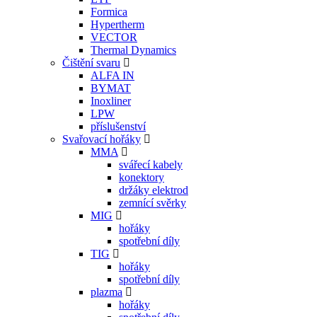
Formica
Hypertherm
VECTOR
Thermal Dynamics
Čištění svaru
ALFA IN
BYMAT
Inoxliner
LPW
příslušenství
Svařovací hořáky
MMA
svářecí kabely
konektory
držáky elektrod
zemnící svěrky
MIG
hořáky
spotřební díly
TIG
hořáky
spotřební díly
plazma
hořáky